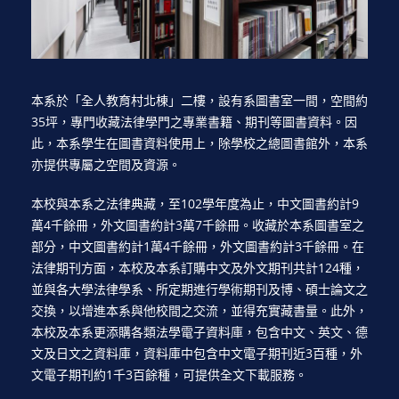
本系於「全人教育村北棟」二樓，設有系圖書室一間，空間約
35坪，專門收藏法律學門之專業書籍、期刊等圖書資料。因
此，本系學生在圖書資料使用上，除學校之總圖書館外，本系
亦提供專屬之空間及資源。
本校與本系之法律典藏，至102學年度為止，中文圖書約計9
萬4千餘冊，外文圖書約計3萬7千餘冊。收藏於本系圖書室之
部分，中文圖書約計1萬4千餘冊，外文圖書約計3千餘冊。在
法律期刊方面，本校及本系訂購中文及外文期刊共計124種，
並與各大學法律學系、所定期進行學術期刊及博、碩士論文之
交換，以增進本系與他校間之交流，並得充實藏書量。此外，
本校及本系更添購各類法學電子資料庫，包含中文、英文、德
文及日文之資料庫，資料庫中包含中文電子期刊近3百種，外
文電子期刊約1千3百餘種，可提供全文下載服務。