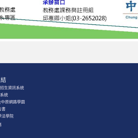
連結
學招生資訊系統
課系統
ning中原網路學園
告書
學法學院
務