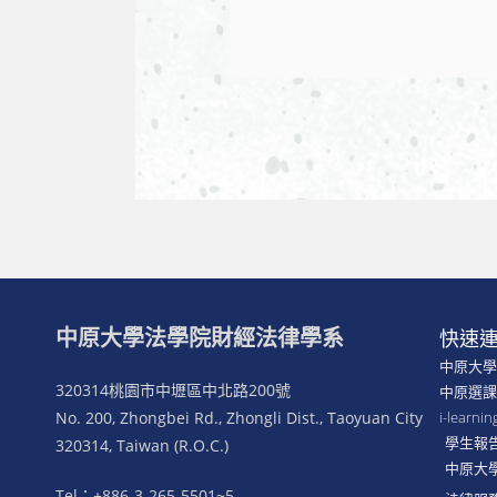
中原大學法學院財經法律學系
快速
中原大
320314桃園市中壢區中北路200號
中原選
No. 200, Zhongbei Rd., Zhongli Dist., Taoyuan City
i-lear
學生報
320314, Taiwan (R.O.C.)
中原大
Tel：+886-3-265-5501~5