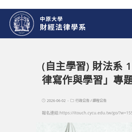
(自主學習) 財法系
律寫作與學習」專
2026-06-02
行政公告
/
課程公告
報名連結:https://itouch.cycu.edu.tw/go/?w=1