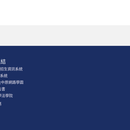
連結
學招生資訊系統
課系統
ning中原網路學園
告書
學法學院
務