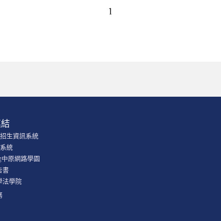
連結
學招生資訊系統
課系統
ning中原網路學園
告書
學法學院
務