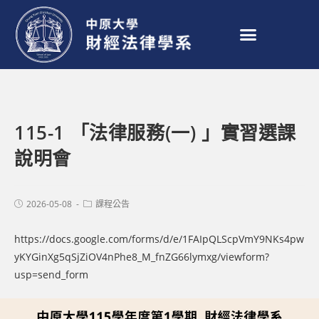
115-1 「法律服務(一) 」實習選課
說明會
2026-05-08
課程公告
https://docs.google.com/forms/d/e/1FAIpQLScpVmY9NKs4pw
yKYGinXg5qSjZiOV4nPhe8_M_fnZG66lymxg/viewform?
usp=send_form