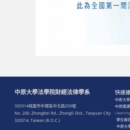
中原大學法學院財經法律學系
快速
中原大
320314桃園市中壢區中北路200號
中原選
No. 200, Zhongbei Rd., Zhongli Dist., Taoyuan City
i-lear
學生報
320314, Taiwan (R.O.C.)
中原大